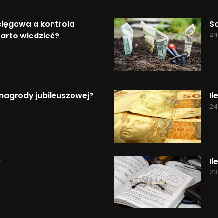
ięgowa a kontrola
S
arto wiedzieć?
24
nagrody jubileuszowej?
Il
24
?
Il
23