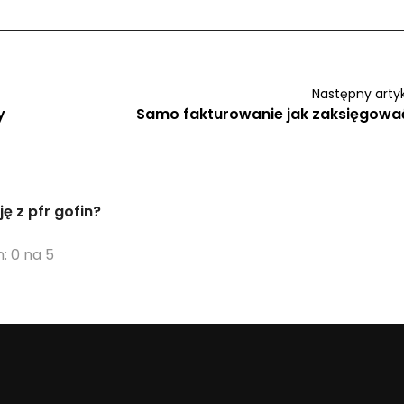
Następny arty
y
Samo fakturowanie jak zaksięgowa
 z pfr gofin?
: 0 na 5