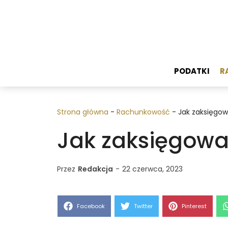
Przejdź
do
treści
PODATKI
R
Strona główna
-
Rachunkowość
-
Jak zaksięgow
Jak zaksięgować
Przez
Redakcja
-
22 czerwca, 2023
Share
Share
Share
Facebook
Twitter
Pinterest
on
on
on