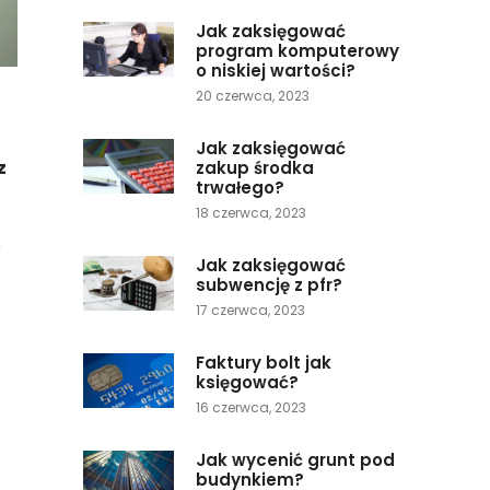
Jak zaksięgować
program komputerowy
o niskiej wartości?
20 czerwca, 2023
Jak zaksięgować
z
zakup środka
trwałego?
18 czerwca, 2023
e
Jak zaksięgować
subwencję z pfr?
17 czerwca, 2023
Faktury bolt jak
księgować?
16 czerwca, 2023
Jak wycenić grunt pod
budynkiem?