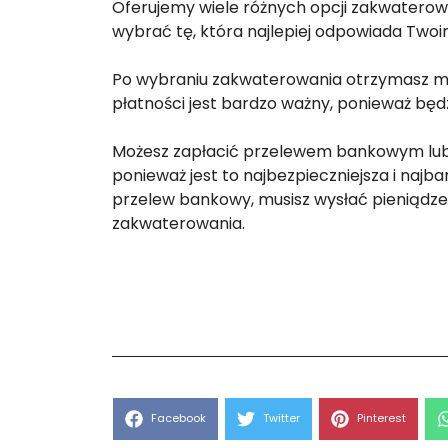
Oferujemy wiele różnych opcji zakwaterowa
wybrać tę, która najlepiej odpowiada Two
Po wybraniu zakwaterowania otrzymasz m
płatności jest bardzo ważny, ponieważ będ
Możesz zapłacić przelewem bankowym lub 
ponieważ jest to najbezpieczniejsza i najba
przelew bankowy, musisz wysłać pieniądze 
zakwaterowania.
Share
Share
Share
Facebook
Twitter
Pinterest
on
on
on