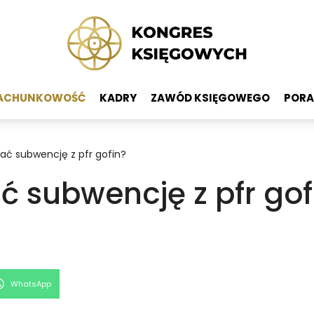
ACHUNKOWOŚĆ
KADRY
ZAWÓD KSIĘGOWEGO
PORA
ać subwencję z pfr gofin?
 subwencję z pfr gof
Share
WhatsApp
on