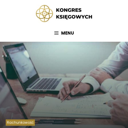
Przejdź
do
treści
MENU
Rachunkowość