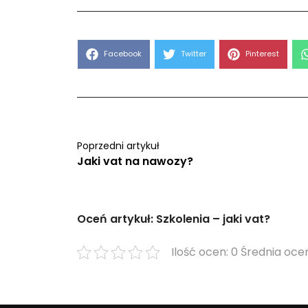
Share
Share
Share
Facebook
Twitter
Pinterest
on
on
on
Poprzedni artykuł
Jaki vat na nawozy?
Oceń artykuł: Szkolenia – jaki vat?
Ilość ocen: 0 Średnia ocen