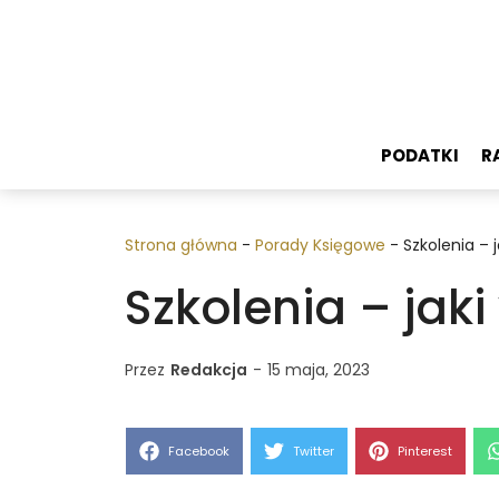
Przejdź
do
treści
PODATKI
R
Strona główna
-
Porady Księgowe
-
Szkolenia – j
Szkolenia – jaki
Przez
Redakcja
-
15 maja, 2023
Share
Share
Share
Facebook
Twitter
Pinterest
on
on
on