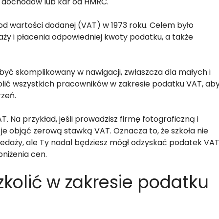
d dochodów lub kar od HMRC.
 od wartości dodanej (VAT) w 1973 roku. Celem było
daży i płacenia odpowiedniej kwoty podatku, a także
być skomplikowany w nawigacji, zwłaszcza dla małych i
kolić wszystkich pracowników w zakresie podatku VAT, ab
rzeń.
 Na przykład, jeśli prowadzisz firmę fotograficzną i
 je objąć zerową stawką VAT. Oznacza to, że szkoła nie
zedaży, ale Ty nadal będziesz mógł odzyskać podatek VA
niżenia cen.
zkolić w zakresie podatku