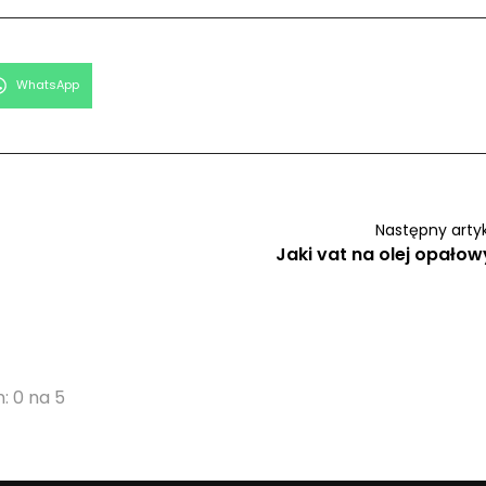
Share
WhatsApp
on
Następny arty
Jaki vat na olej opałow
: 0 na 5