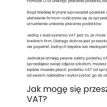
Pomoże Ci to uniknąć płacenia podatku o
Rząd Wielkiej Brytanii wprowadził podatek
ułatwienie firmom rozliczania się ze sprze
utrudnienie unikania płacenia podatków.
Jedną z wad systemu VAT jest to, że może 
średnich firm. Dlatego dobrze jest przesz
nie popełnić żadnych błędów lub niedopat
Jednakże istnieją pewne zalety podatku VAT.
sprzedajesz swoje zdjęcia szkołom, możesz
będzie musiała płacić podatku VAT od spr
od swoich nakładów i wykorzystać go do ob
Jak mogę się przes
VAT?