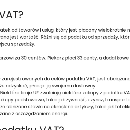
 VAT?
tek od towarów i usług, który jest płacony wielokrotnie 
na jest wartość. Różni się od podatku od sprzedaży, któr
jscu sprzedaży.
arzowi za 30 centów. Piekarz płaci 33 centy, a dodatkowe
 zarejestrowanych do celów podatku VAT, jest obciążan
że odzyskać, płacąc ją swojemu dostawcy
iektóre kraje UE zwalniają niektóre zakupy z podatku V
 zakupy podstawowe, takie jak żywność, czynsz, transport i
e obniżone stawki na określone artykuły, takie jak fotelik
zane z oszczędzaniem energii.