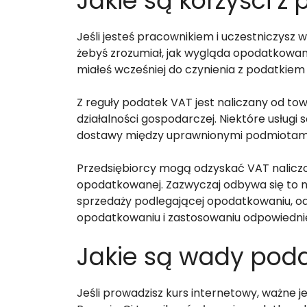
Jakie są korzyści z
Jeśli jesteś pracownikiem i uczestniczysz 
żebyś zrozumiał, jak wygląda opodatkowanie 
miałeś wcześniej do czynienia z podatkiem V
Z reguły podatek VAT jest naliczany od to
działalności gospodarczej. Niektóre usługi 
dostawy między uprawnionymi podmiotami (
Przedsiębiorcy mogą odzyskać VAT nalicz
opodatkowanej. Zazwyczaj odbywa się to na
sprzedaży podlegającej opodatkowaniu, od
opodatkowaniu i zastosowaniu odpowiednie
Jakie są wady pod
Jeśli prowadzisz kurs internetowy, ważne j