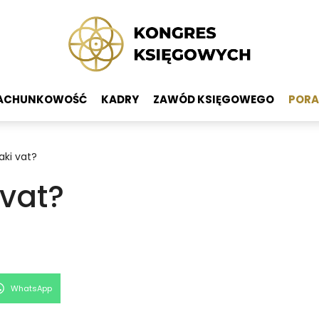
ACHUNKOWOŚĆ
KADRY
ZAWÓD KSIĘGOWEGO
PORA
aki vat?
 vat?
Share
WhatsApp
on