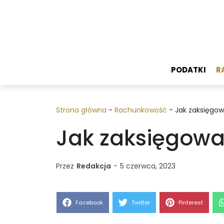
Przejdź
do
treści
PODATKI
R
Strona główna
-
Rachunkowość
-
Jak zaksięgow
Jak zaksięgowa
Przez
Redakcja
-
5 czerwca, 2023
Share
Share
Share
Facebook
Twitter
Pinterest
on
on
on