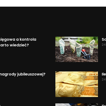
ięgowa a kontrola
S
arto wiedzieć?
24
nagrody jubileuszowej?
Il
24