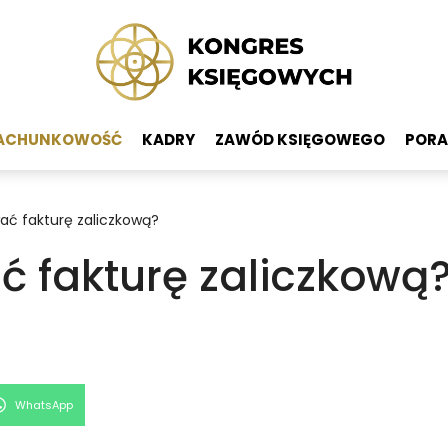
ACHUNKOWOŚĆ
KADRY
ZAWÓD KSIĘGOWEGO
PORA
ać fakturę zaliczkową?
ć fakturę zaliczkową
Share
WhatsApp
on