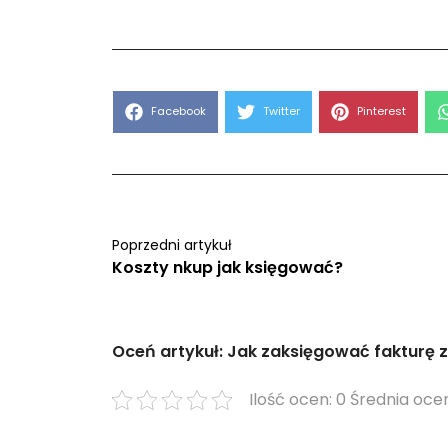
Share
Share
Share
Facebook
Twitter
Pinterest
on
on
on
Poprzedni artykuł
Koszty nkup jak księgować?
Oceń artykuł: Jak zaksięgować fakturę 
Ilość ocen: 0 Średnia ocen