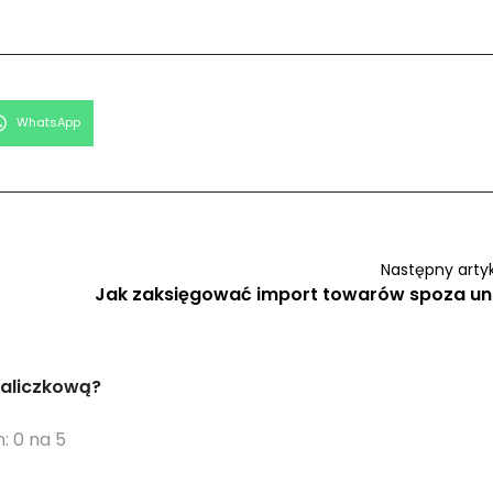
Share
WhatsApp
on
Następny arty
Jak zaksięgować import towarów spoza uni
zaliczkową?
: 0 na 5