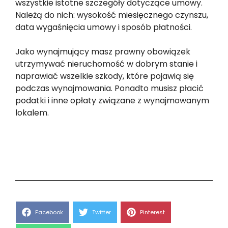
wszystkie istotne szczegóły dotyczące umowy.
Należą do nich: wysokość miesięcznego czynszu,
data wygaśnięcia umowy i sposób płatności.
Jako wynajmujący masz prawny obowiązek
utrzymywać nieruchomość w dobrym stanie i
naprawiać wszelkie szkody, które pojawią się
podczas wynajmowania. Ponadto musisz płacić
podatki i inne opłaty związane z wynajmowanym
lokalem.
Share
Share
Share
Facebook
Twitter
Pinterest
on
on
on