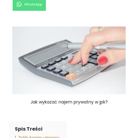
Share
WhatsApp
on
Jak wykazać najem prywatny w jpk?
Spis Treści
1. Zrób kopię umowy