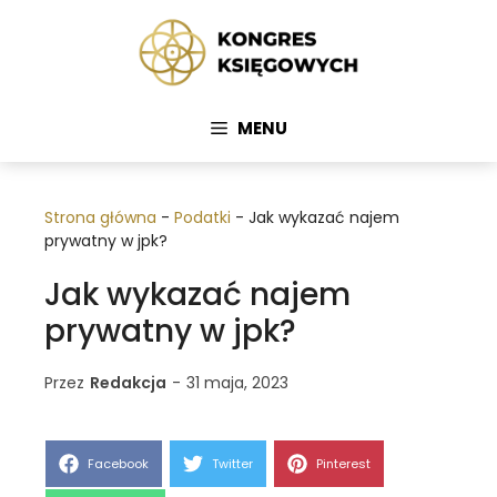
Przejdź
do
treści
MENU
Strona główna
-
Podatki
-
Jak wykazać najem
prywatny w jpk?
Jak wykazać najem
prywatny w jpk?
Przez
Redakcja
-
31 maja, 2023
Share
Share
Share
Facebook
Twitter
Pinterest
on
on
on