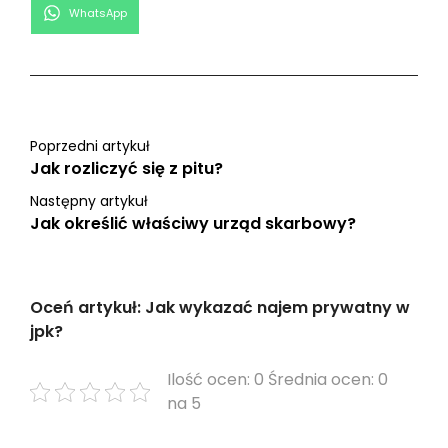
Share
WhatsApp
on
Poprzedni artykuł
Jak rozliczyć się z pitu?
Następny artykuł
Jak określić właściwy urząd skarbowy?
Oceń artykuł: Jak wykazać najem prywatny w
jpk?
Ilość ocen: 0 Średnia ocen: 0
na 5