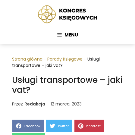
Przejdź
do
treści
MENU
Strona główna
-
Porady Księgowe
-
Usługi
transportowe – jaki vat?
Usługi transportowe – jaki
vat?
Przez
Redakcja
-
12 marca, 2023
Share
Share
Share
Facebook
Twitter
Pinterest
on
on
on