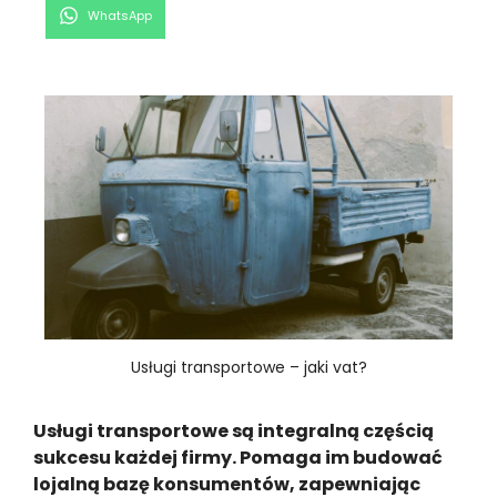
Share
WhatsApp
on
Usługi transportowe – jaki vat?
Usługi transportowe są integralną częścią
sukcesu każdej firmy. Pomaga im budować
lojalną bazę konsumentów, zapewniając