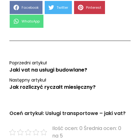
Share
Share
Share
Facebook
Twitter
Pinterest
on
on
on
Share
WhatsApp
on
Poprzedni artykuł
Jaki vat na usługi budowlane?
Następny artykuł
Jak rozliczyć ryczałt miesięczny?
Oceń artykuł: Usługi transportowe – jaki vat?
Ilość ocen: 0 Średnia ocen: 0
na 5