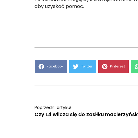
aby uzyskać pomoc.
Share
Share
Share
Facebook
Twitter
Pinterest
on
on
on
Poprzedni artykuł
Czy L4 wlicza się do zasiłku macierzyńs