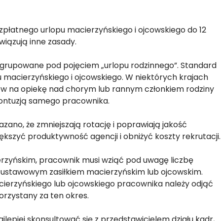
łatnego urlopu macierzyńskiego i ojcowskiego do 12
iązują inne zasady.
grupowane pod pojęciem „urlopu rodzinnego”. Standard
macierzyńskiego i ojcowskiego. W niektórych krajach
pów na opiekę nad chorym lub rannym członkiem rodziny
kontuzją samego pracownika.
zano, że zmniejszają rotację i poprawiają jakość
ększyć produktywność agencji i obniżyć koszty rekrutacji.
erzyńskim, pracownik musi wziąć pod uwagę liczbę
 ustawowym zasiłkiem macierzyńskim lub ojcowskim.
cierzyńskiego lub ojcowskiego pracownika należy odjąć
orzystany za ten okres.
lepiej skonsultować się z przedstawicielem działu kadr,