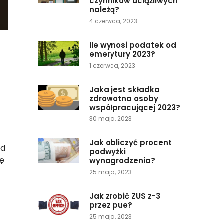
czynników uciążliwych
należą?
4 czerwca, 2023
Ile wynosi podatek od
emerytury 2023?
1 czerwca, 2023
Jaka jest składka
zdrowotna osoby
współpracującej 2023?
30 maja, 2023
Jak obliczyć procent
od
podwyżki
tę
wynagrodzenia?
25 maja, 2023
Jak zrobić ZUS z-3
przez pue?
25 maja, 2023