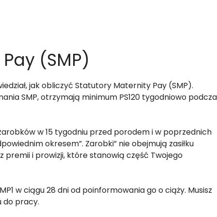
y Pay (SMP)
iedział, jak obliczyć Statutory Maternity Pay (SMP).
rzymania SMP, otrzymają minimum PS120 tygodniowo podcza
 zarobków w 15 tygodniu przed porodem i w poprzednich
powiednim okresem”. Zarobki” nie obejmują zasiłku
premii i prowizji, które stanowią część Twojego
P1 w ciągu 28 dni od poinformowania go o ciąży. Musisz
 do pracy.