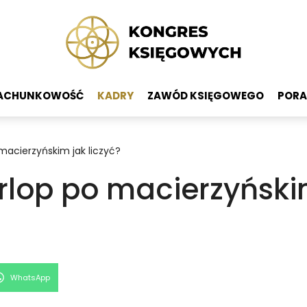
ACHUNKOWOŚĆ
KADRY
ZAWÓD KSIĘGOWEGO
PORA
macierzyńskim jak liczyć?
rlop po macierzyńskim
Share
WhatsApp
on