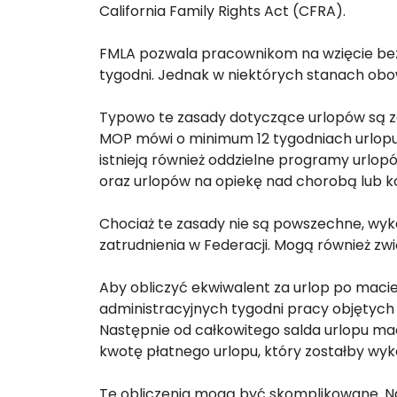
California Family Rights Act (CFRA).
FMLA pozwala pracownikom na wzięcie bezp
tygodni. Jednak w niektórych stanach obow
Typowo te zasady dotyczące urlopów są z
MOP mówi o minimum 12 tygodniach urlopu 
istnieją również oddzielne programy urlo
oraz urlopów na opiekę nad chorobą lub 
Chociaż te zasady nie są powszechne, wyka
zatrudnienia w Federacji. Mogą również zwi
Aby obliczyć ekwiwalent za urlop po maci
administracyjnych tygodni pracy objętych
Następnie od całkowitego salda urlopu ma
kwotę płatnego urlopu, który zostałby wyk
Te obliczenia mogą być skomplikowane. Naj