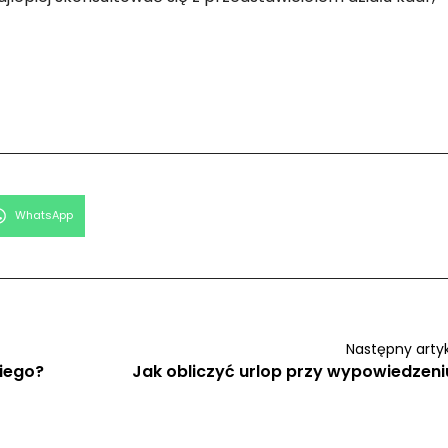
Share
WhatsApp
on
Następny arty
kiego?
Jak obliczyć urlop przy wypowiedzeni