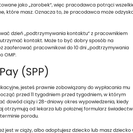
ktowane jako „zarobek”, więc pracodawca potrąci wszelki
czne, które masz. Oznacza to, że pracodawca może odzysk
zować dzień „podtrzymywania kontaktu” z pracownikiem
 utrzymać kontakt. Może to być dobry sposób na
eż zaoferować pracownikowi do 10 dni „podtrzymywania
go OMP.
 Pay (SPP)
ifikacyjne, jesteś prawnie zobowiązany do wypłacania mu
zpocząć przed 11 tygodniem przed tygodniem, w którym
mać dowód ciąży i 28-dniowy okres wypowiedzenia, kiedy
 otrzymują od lekarza lub położnej formularz świadect
 terminie porodu.
eż jest w ciąży, albo adoptujesz dziecko lub masz dziecko