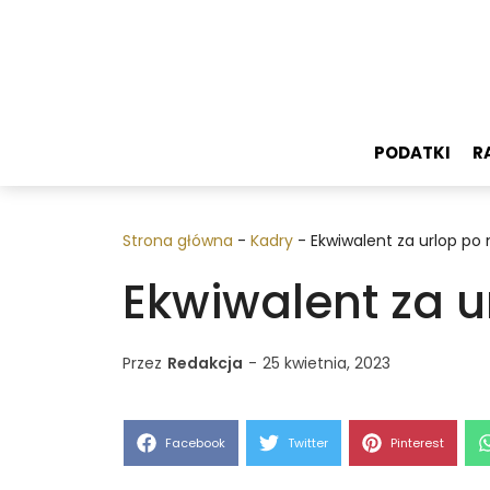
Przejdź
do
treści
PODATKI
R
Strona główna
-
Kadry
-
Ekwiwalent za urlop po 
Ekwiwalent za u
Przez
Redakcja
-
25 kwietnia, 2023
Share
Share
Share
Facebook
Twitter
Pinterest
on
on
on