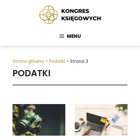
Przejdź
do
treści
MENU
Strona główna
-
Podatki
-
Strona 3
PODATKI