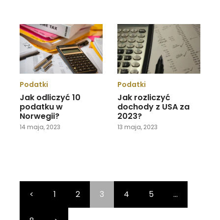
Podatki
Podatki
Jak odliczyć 10
Jak rozliczyć
podatku w
dochody z USA za
Norwegii?
2023?
14 maja, 2023
13 maja, 2023
<
1
2
3
4
5
…